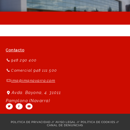
Contacto
948 290 400
Comercial 948 111 500
imq@imqnavarra.com
Avda. Bayona, 4. 31011
Pamplona (Navarra)
POLITICA DE PRIVACIDAD
//
AVISO LEGAL
//
POLÍTICA DE COOKIES
//
CANAL DE DENUNCIAS