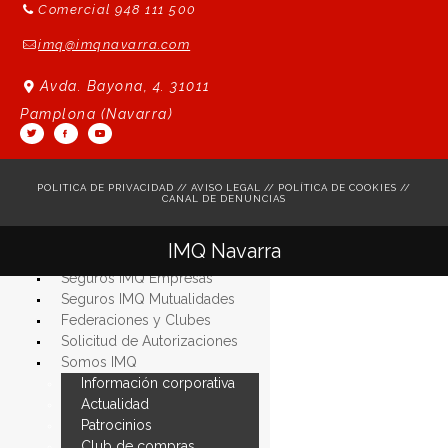
Comercial 948 111 500
imq@imqnavarra.com
Avda. Bayona, 4. 31011
Pamplona (Navarra)
POLITICA DE PRIVACIDAD
//
AVISO LEGAL
//
POLÍTICA DE COOKIES
//
CANAL DE DENUNCIAS
Seguros IMQ Particulares
IMQ Navarra
Seguros IMQ Autónomos
Seguros IMQ Empresas
Seguros IMQ Mutualidades
Federaciones y Clubes
Solicitud de Autorizaciones
Somos
IMQ
Información
corporativa
Actualidad
Patrocinios
Club
de
compras