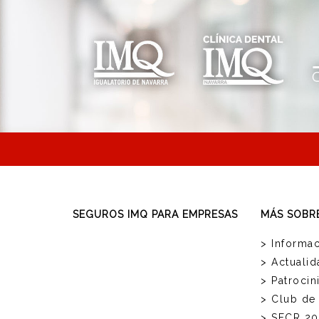
SEGUROS IMQ PARA EMPRESAS
MÁS SOBR
> Informac
> Actualid
> Patrocin
> Club de
> SFCR 20