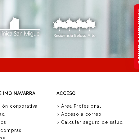
CONTAC
E IMQ NAVARRA
ACCESO
ión corporativa
> Área Profesional
ad
> Acceso a correo
ios
> Calcular seguro de salud
 compras
25