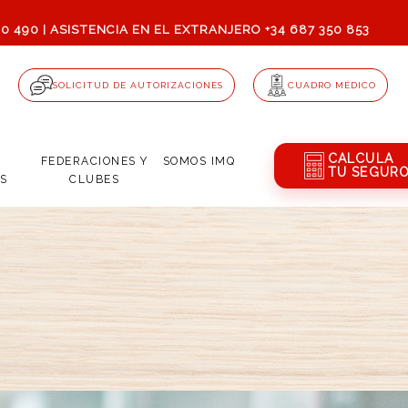
80 490
ASISTENCIA EN EL EXTRANJERO +34 687 350 853
|
SOLICITUD DE AUTORIZACIONES
CUADRO MÉDICO
CALCULA
Q
FEDERACIONES Y
SOMOS
IMQ
TU SEGUR
S
CLUBES