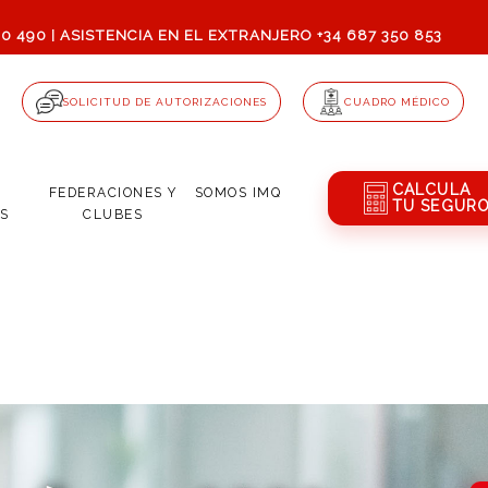
80 490
ASISTENCIA EN EL EXTRANJERO +34 687 350 853
|
SOLICITUD DE AUTORIZACIONES
CUADRO MÉDICO
CALCULA
Q
FEDERACIONES Y
SOMOS
IMQ
TU SEGUR
S
CLUBES