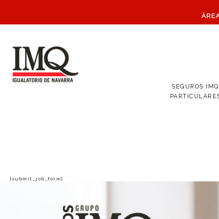
ÁRE
SEGUROS IMQ
PARTICULARE
[submit_job_form]