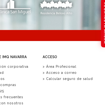
CONTAC
E IMQ NAVARRA
ACCESO
ión corporativa
> Área Profesional
ad
> Acceso a correo
ios
> Calcular seguro de salud
 compras
25
as frecuentes
 con nosotros