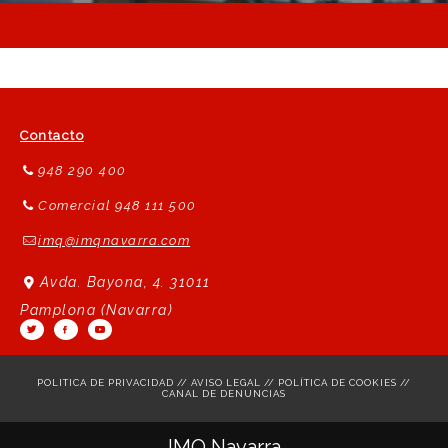
Contacto
948 290 400
Comercial 948 111 500
imq@imqnavarra.com
Avda. Bayona, 4. 31011
Pamplona (Navarra)
POLITICA DE PRIVACIDAD
//
AVISO LEGAL
//
POLÍTICA DE COOKIES
//
CANAL DE DENUNCIAS
Seguros IMQ Particulares
IMQ Navarra