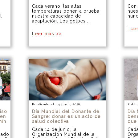
Cada verano, las altas
Con 
temperaturas ponen a prueba
nues
l
nuestra capacidad de
nunc
adaptación. Los golpes ...
Lee
Leer más >>
Publicado el: 14 junio, 2026
Publi
iso
Día Mundial del Donante de
Día 
 en
Sangre: donar es un acto de
bene
mín
salud colectiva
que
Cada 14 de junio, la
Cada
pado
Organización Mundial de la
Orga