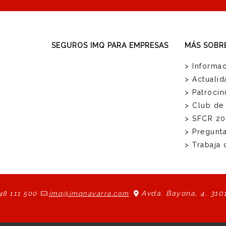
SEGUROS IMQ PARA EMPRESAS
MÁS SOBR
> Informac
> Actualid
> Patrocin
> Club de
> SFCR 20
> Pregunt
> Trabaja
Avda. Bayona, 4. 310
48 111 500
imq@imqnavarra.com