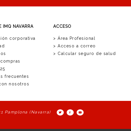
E IMQ NAVARRA
ACCESO
ión corporativa
> Área Profesional
ad
> Acceso a correo
ios
> Calcular seguro de salud
 compras
25
as frecuentes
 con nosotros
11 Pamplona (Navarra)