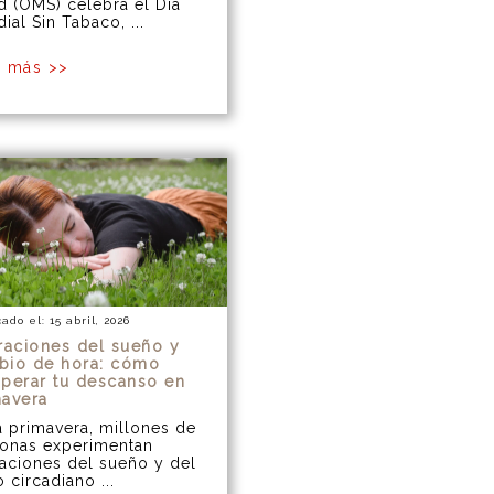
d (OMS) celebra el Día
ial Sin Tabaco, ...
r más >>
ado el: 15 abril, 2026
raciones del sueño y
bio de hora: cómo
perar tu descanso en
mavera
 primavera, millones de
onas experimentan
raciones del sueño y del
o circadiano ...