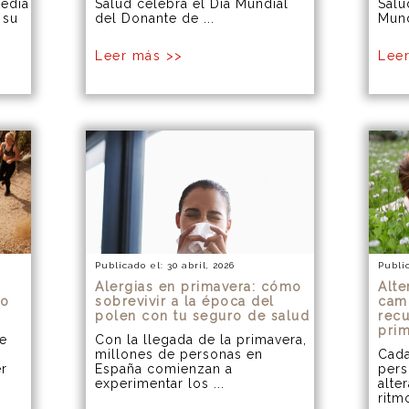
edia
Salud celebra el Día Mundial
Salu
 su
del Donante de ...
Mund
Leer más >>
Lee
Publicado el: 30 abril, 2026
Public
Alergias en primavera: cómo
Alte
mo
sobrevivir a la época del
cam
polen con tu seguro de salud
recu
pri
ue
Con la llegada de la primavera,
millones de personas en
Cada
er
España comienzan a
pers
experimentar los ...
alte
ritm