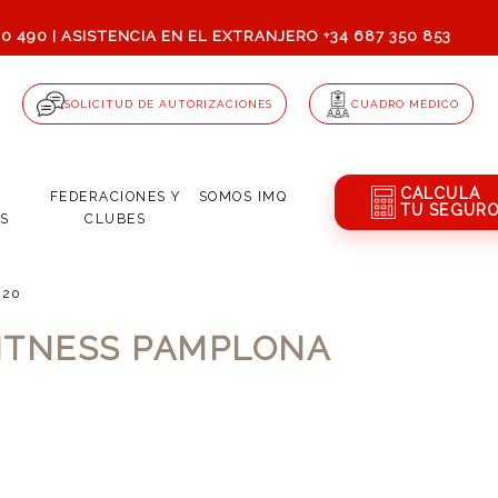
80 490
ASISTENCIA EN EL EXTRANJERO +34 687 350 853
|
SOLICITUD DE AUTORIZACIONES
CUADRO MÉDICO
CALCULA
Q
FEDERACIONES Y
SOMOS
IMQ
TU SEGUR
S
CLUBES
2020
ITNESS PAMPLONA