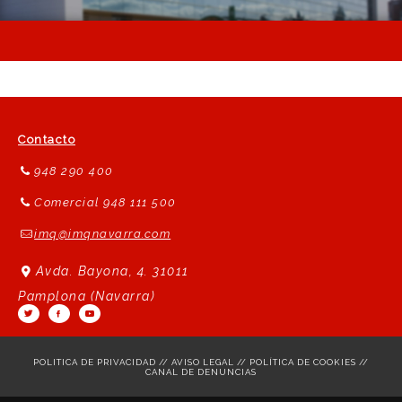
Contacto
948 290 400
Comercial 948 111 500
imq@imqnavarra.com
Avda. Bayona, 4. 31011
Pamplona (Navarra)
POLITICA DE PRIVACIDAD
//
AVISO LEGAL
//
POLÍTICA DE COOKIES
//
CANAL DE DENUNCIAS