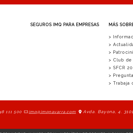
SEGUROS IMQ PARA EMPRESAS
MÁS SOBR
> Informac
> Actualid
> Patrocin
> Club de
> SFCR 20
> Pregunt
> Trabaja
Avda. Bayona, 4. 310
48 111 500
imq@imqnavarra.com