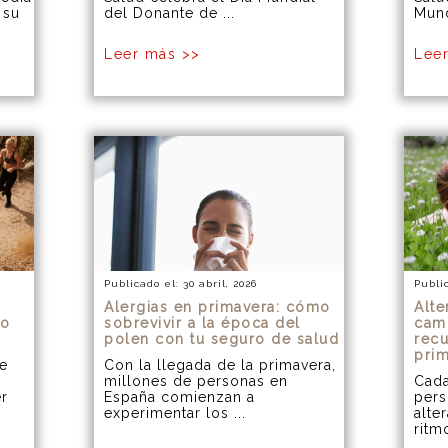
 su
del Donante de ...
Mund
Leer más >>
Lee
Publicado el: 30 abril, 2026
Public
Alergias en primavera: cómo
Alte
mo
sobrevivir a la época del
cam
polen con tu seguro de salud
recu
pri
ue
Con la llegada de la primavera,
millones de personas en
Cada
er
España comienzan a
pers
experimentar los ...
alte
ritm