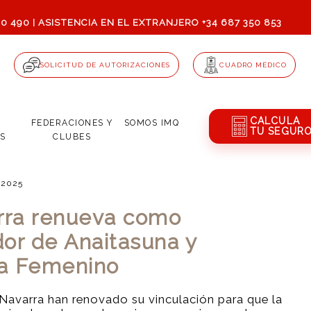
80 490
ASISTENCIA EN EL EXTRANJERO +34 687 350 853
|
SOLICITUD DE AUTORIZACIONES
CUADRO MÉDICO
CALCULA
Q
FEDERACIONES Y
SOMOS
IMQ
TU SEGUR
S
CLUBES
, 2025
rra renueva como
dor de Anaitasuna y
na Femenino
Navarra han renovado su vinculación para que la