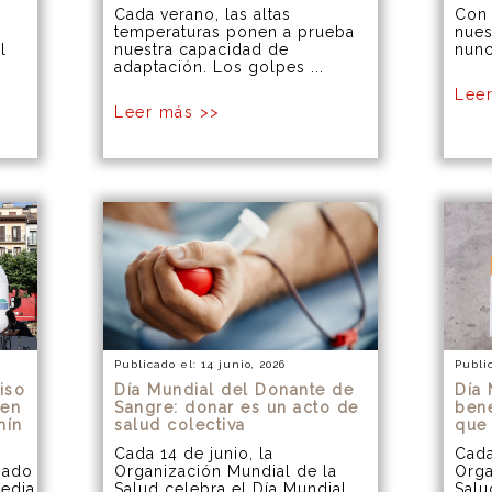
Cada verano, las altas
Con 
temperaturas ponen a prueba
nues
l
nuestra capacidad de
nunc
adaptación. Los golpes ...
Lee
Leer más >>
Publicado el: 14 junio, 2026
Publi
iso
Día Mundial del Donante de
Día 
 en
Sangre: donar es un acto de
bene
mín
salud colectiva
que
Cada 14 de junio, la
Cada
pado
Organización Mundial de la
Orga
edia
Salud celebra el Día Mundial
Salu