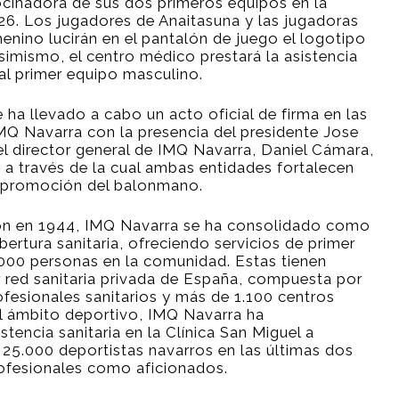
cinadora de sus dos primeros equipos en la
. Los jugadores de Anaitasuna y las jugadoras
enino lucirán en el pantalón de juego el logotipo
imismo, el centro médico prestará la asistencia
l primer equipo masculino.
e ha llevado a cabo un acto oficial de firma en las
IMQ Navarra con la presencia del presidente Jose
el director general de IMQ Navarra, Daniel Cámara,
 a través de la cual ambas entidades fortalecen
a promoción del balonmano.
ón en 1944, IMQ Navarra se ha consolidado como
bertura sanitaria, ofreciendo servicios de primer
.000 personas en la comunidad. Estas tienen
 red sanitaria privada de España, compuesta por
fesionales sanitarios y más de 1.100 centros
l ámbito deportivo, IMQ Navarra ha
tencia sanitaria en la Clínica San Miguel a
5.000 deportistas navarros en las últimas dos
ofesionales como aficionados.