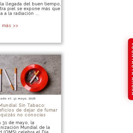
la llegada del buen tiempo,
tra piel se expone más que
a a la radiación ...
r más >>
CONTAC
cado el: 31 mayo, 2026
Mundial Sin Tabaco:
ficios de dejar de fumar
 quizás no conocías
 31 de mayo, la
nización Mundial de la
d (OMS) celebra el Día