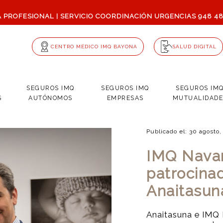
A PROFESIONAL
SERVICIO COORDINACIÓN URGENCIAS
948 4
|
CENTRO MÉDICO IMQ BAYONA
SALUD DIGITAL
SEGUROS IMQ
SEGUROS IMQ
SEGUROS IM
S
AUTÓNOMOS
EMPRESAS
MUTUALIDADE
Publicado el: 30 agosto
IMQ Nava
patrocina
Anaitasu
Anaitasuna e IMQ 