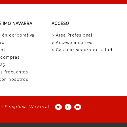
E IMQ NAVARRA
ACCESO
ión corporativa
> Área Profesional
ad
> Acceso a correo
ios
> Calcular seguro de salud
 compras
25
as frecuentes
 con nosotros
11 Pamplona (Navarra)