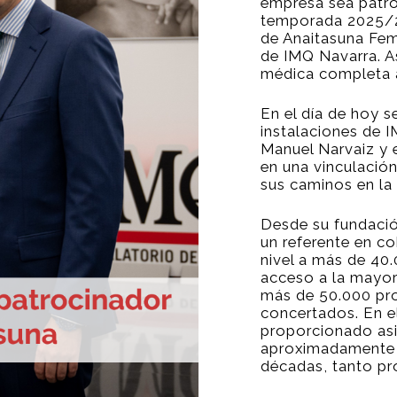
empresa sea patro
temporada 2025/26
de Anaitasuna Fem
de IMQ Navarra. As
médica completa a
En el día de hoy s
instalaciones de 
Manuel Narvaiz y 
en una vinculación
sus caminos en l
Desde su fundaci
un referente en co
nivel a más de 40
acceso a la mayor
más de 50.000 pro
concertados. En e
proporcionado asis
aproximadamente 2
décadas, tanto pr