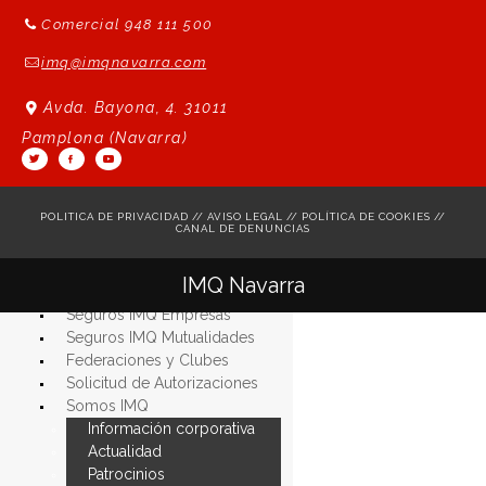
Comercial 948 111 500
imq@imqnavarra.com
Avda. Bayona, 4. 31011
Pamplona (Navarra)
POLITICA DE PRIVACIDAD
//
AVISO LEGAL
//
POLÍTICA DE COOKIES
//
CANAL DE DENUNCIAS
Seguros IMQ Particulares
IMQ Navarra
Seguros IMQ Autónomos
Seguros IMQ Empresas
Seguros IMQ Mutualidades
Federaciones y Clubes
Solicitud de Autorizaciones
Somos
IMQ
Información
corporativa
Actualidad
Patrocinios