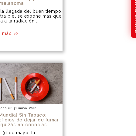
CONTAC
 melanoma
la llegada del buen tiempo,
tra piel se expone más que
a a la radiación ...
r más >>
cado el: 31 mayo, 2026
Mundial Sin Tabaco:
ficios de dejar de fumar
 quizás no conocías
 31 de mayo, la