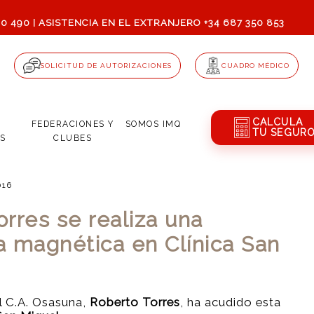
80 490
ASISTENCIA EN EL EXTRANJERO +34 687 350 853
|
SOLICITUD DE AUTORIZACIONES
CUADRO MÉDICO
CALCULA
Q
FEDERACIONES Y
SOMOS
IMQ
TU SEGUR
S
CLUBES
016
rres se realiza una
a magnética en Clínica San
l C.A. Osasuna,
Roberto Torres
, ha acudido esta