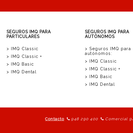
SEGUROS IMQ PARA
SEGUROS IMQ PARA
PARTICULARES
AUTÓNOMOS
> IMQ Classic
> Seguros IMQ para
autónomos:
> IMQ Classic +
> IMQ Classic
> IMQ Basic
> IMQ Classic +
> IMQ Dental
> IMQ Basic
> IMQ Dental
Contacto
948 290 400
Comercial 9