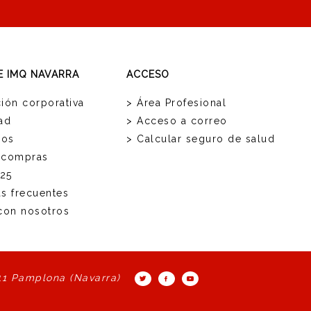
E IMQ NAVARRA
ACCESO
ión corporativa
> Área Profesional
ad
> Acceso a correo
ios
> Calcular seguro de salud
 compras
25
as frecuentes
 con nosotros
11 Pamplona (Navarra)