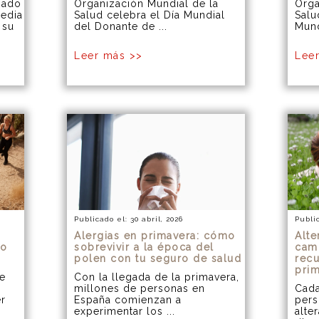
pado
Organización Mundial de la
Orga
edia
Salud celebra el Día Mundial
Salu
 su
del Donante de ...
Mund
Leer más >>
Lee
Publicado el: 30 abril, 2026
Public
Alergias en primavera: cómo
Alte
mo
sobrevivir a la época del
cam
polen con tu seguro de salud
recu
pri
ue
Con la llegada de la primavera,
millones de personas en
Cada
er
España comienzan a
pers
experimentar los ...
alte