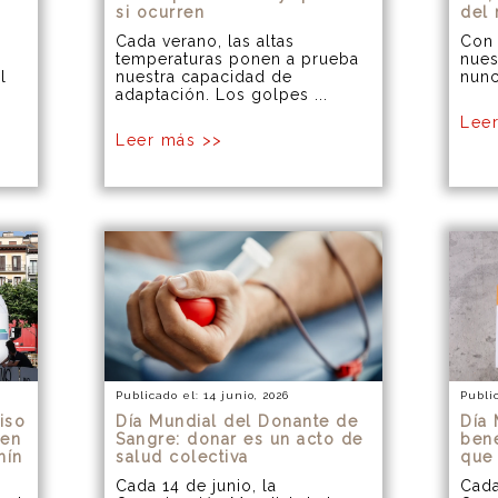
si ocurren
del
Cada verano, las altas
Con 
temperaturas ponen a prueba
nues
l
nuestra capacidad de
nunc
adaptación. Los golpes ...
Lee
Leer más >>
Publicado el: 14 junio, 2026
Publi
iso
Día Mundial del Donante de
Día 
 en
Sangre: donar es un acto de
bene
mín
salud colectiva
que
Cada 14 de junio, la
Cada