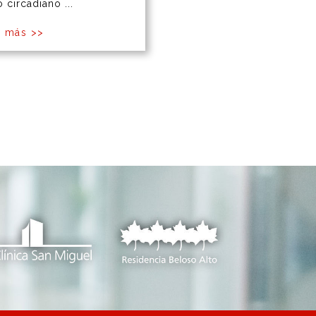
o circadiano ...
r más >>