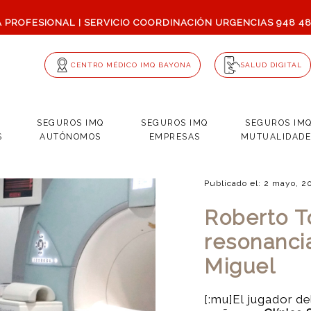
A PROFESIONAL
SERVICIO COORDINACIÓN URGENCIAS
948 4
|
CENTRO MÉDICO IMQ BAYONA
SALUD DIGITAL
SEGUROS IMQ
SEGUROS IMQ
SEGUROS IM
S
AUTÓNOMOS
EMPRESAS
MUTUALIDADE
Publicado el: 2 mayo, 2
Roberto To
resonanci
Miguel
[:mu]El jugador de