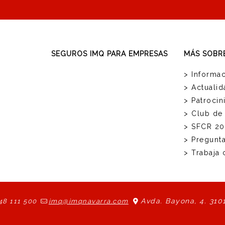
SEGUROS IMQ PARA EMPRESAS
MÁS SOBR
> Informac
> Actualid
> Patrocin
> Club de
> SFCR 20
> Pregunt
> Trabaja
Avda. Bayona, 4. 310
48 111 500
imq@imqnavarra.com