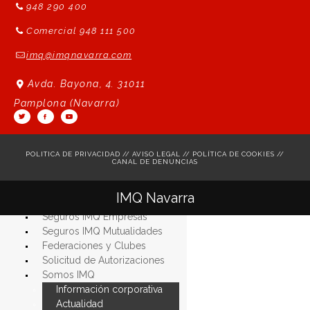
948 290 400
Comercial 948 111 500
imq@imqnavarra.com
Avda. Bayona, 4. 31011
Pamplona (Navarra)
POLITICA DE PRIVACIDAD
//
AVISO LEGAL
//
POLÍTICA DE COOKIES
//
CANAL DE DENUNCIAS
Seguros IMQ Particulares
IMQ Navarra
Seguros IMQ Autónomos
Seguros IMQ Empresas
Seguros IMQ Mutualidades
Federaciones y Clubes
Solicitud de Autorizaciones
Somos
IMQ
Información
corporativa
Actualidad