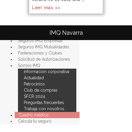
Leer más >>
Seguros IMQ Particulares
IMQ Navarra
Seguros IMQ Autónomos
Seguros IMQ Empresas
Seguros IMQ Mutualidades
Federaciones y Clubes
Solicitud de Autorizaciones
Somos
IMQ
Información
corporativa
Actualidad
Patrocinios
Club
de
compras
SFCR
2024
Preguntas
frecuentes
Trabaja
con
nosotros
Cuadro médico
Calcula tu seguro