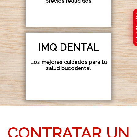
precios reducidos
CONTA
CONTA
IMQ DENTAL
Los mejores cuidados para tu
salud bucodental
CONTRATAR UN