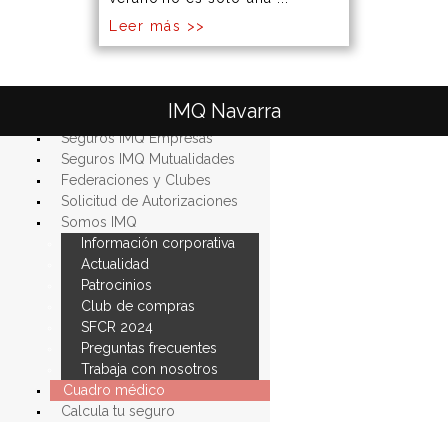
Leer más >>
Seguros IMQ Particulares
IMQ Navarra
Seguros IMQ Autónomos
Seguros IMQ Empresas
Seguros IMQ Mutualidades
Federaciones y Clubes
Solicitud de Autorizaciones
Somos
IMQ
Información
corporativa
Actualidad
Patrocinios
Club
de
compras
SFCR
2024
Preguntas
frecuentes
Trabaja
con
nosotros
Cuadro médico
Calcula tu seguro